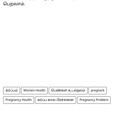
பெறலாம்.
கர்ப்பம்
Women Health
பெண்கள் உடல்நலம்
pregnant
Pregnancy Health
கர்ப்ப கால பிரச்சனை
Pregnancy Problem