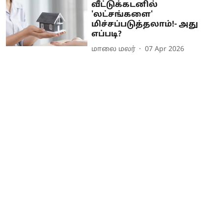
வீட்டுக்கடனில்
'லட்சங்களை'
மிச்சப்படுத்தலாம்!- அது
எப்படி?
மாலை மலர்
07 Apr 2026