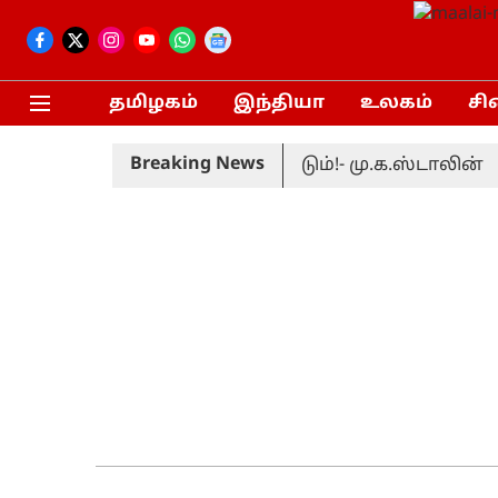
தமிழகம்
இந்தியா
உலகம்
சி
Breaking News
தாவை திரும்பப் பெற வேண்டும்!- மு.க.ஸ்டாலின்