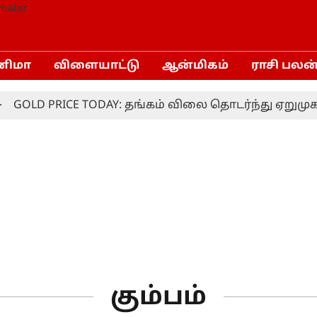
னிமா
விளையாட்டு
ஆன்மிகம்
ராசி பலன
GOLD PRICE TODAY: தங்கம் விலை தொடர்ந்து ஏறுமுகம
கும்பம்