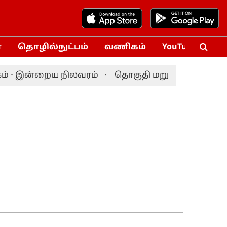
்
தொழில்நுட்பம்
வணிகம்
YouTube
Vox
் - இன்றைய நிலவரம்
தொகுதி மறுவரையறை விவகாரம