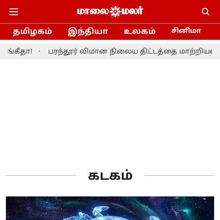
தமிழகம்
இந்தியா
உலகம்
சினிமா
கீதா!
பரந்தூர் விமான நிலைய திட்டத்தை மாற்றியமைக்க
கடகம்