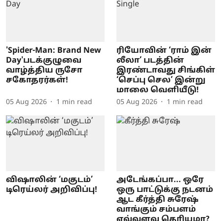
'Spider-Man: Brand New
ரியோவின் ‘ராம் இன்
Day'படக்குழுவை
லீலா’ படத்தின்
வாழ்த்திய ருசோ
இரண்டாவது சிங்கிள்
சகோதரர்கள்!
‘செப்பு செல’ இன்று
மாலை வெளியீடு!
05 Aug 2026
1
min read
05 Aug 2026
1
min read
விஷாலின் ‘மகுடம்’
அடேங்கப்பா... ஒரே
டிரெய்லர் அறிவிப்பு!
ஒரு பாட்டுக்கு நடனம்
ஆட கீர்த்தி சுரேஷ்
வாங்கும் சம்பளம்
எவ்வளவு தெரியுமா?