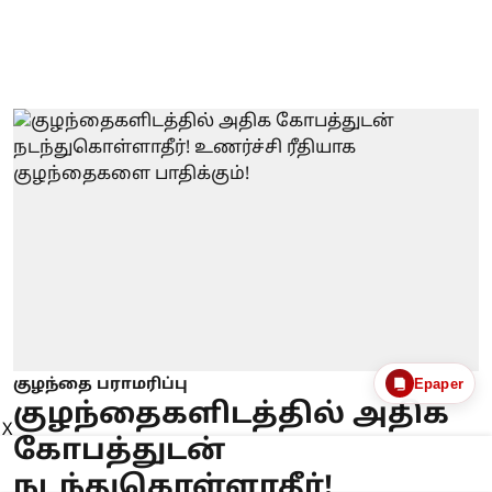
Epaper
குழந்தை பராமரிப்பு
குழந்தைகளிடத்தில் அதிக
X
கோபத்துடன்
நடந்துகொள்ளாதீர்!