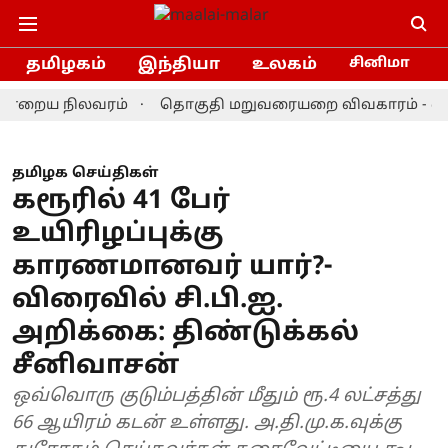
தமிழகம்
இந்தியா
உலகம்
சினிமா
ைய நிலவரம்
தொகுதி மறுவரையறை விவகாரம் - விஜய் தல
தமிழக செய்திகள்
கரூரில் 41 பேர்
உயிரிழப்புக்கு
காரணமானவர் யார்?-
விரைவில் சி.பி.ஐ.
அறிக்கை: திண்டுக்கல்
சீனிவாசன்
ஒவ்வொரு குடும்பத்தின் மீதும் ரூ.4 லட்சத்து
66 ஆயிரம் கடன் உள்ளது. அ.தி.மு.க.வுக்கு