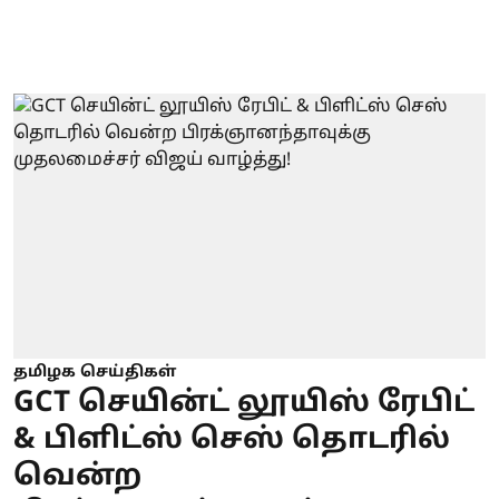
தமிழக செய்திகள்
GCT செயின்ட் லூயிஸ் ரேபிட்
& பிளிட்ஸ் செஸ் தொடரில்
வென்ற