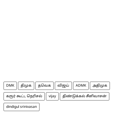
DMK
திமுக
தவெக
விஜய்
ADMK
அதிமுக
கரூர் கூட்ட நெரிசல்
vijay
திண்டுக்கல் சீனிவாசன்
dindigul srinivasan