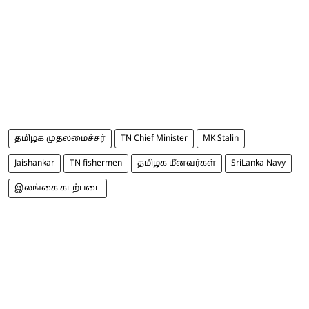
தமிழக முதலமைச்சர்
TN Chief Minister
MK Stalin
Jaishankar
TN fishermen
தமிழக மீனவர்கள்
SriLanka Navy
இலங்கை கடற்படை