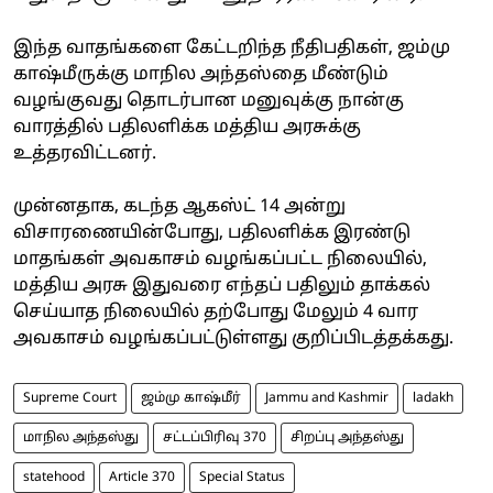
இந்த வாதங்களை கேட்டறிந்த நீதிபதிகள், ஜம்மு
காஷ்மீருக்கு மாநில அந்தஸ்தை மீண்டும்
வழங்குவது தொடர்பான மனுவுக்கு நான்கு
வாரத்தில் பதிலளிக்க மத்திய அரசுக்கு
உத்தரவிட்டனர்.
முன்னதாக, கடந்த ஆகஸ்ட் 14 அன்று
விசாரணையின்போது, பதிலளிக்க இரண்டு
மாதங்கள் அவகாசம் வழங்கப்பட்ட நிலையில்,
மத்திய அரசு இதுவரை எந்தப் பதிலும் தாக்கல்
செய்யாத நிலையில் தற்போது மேலும் 4 வார
அவகாசம் வழங்கப்பட்டுள்ளது குறிப்பிடத்தக்கது.
Supreme Court
ஜம்மு காஷ்மீர்
Jammu and Kashmir
ladakh
மாநில அந்தஸ்து
சட்டப்பிரிவு 370
சிறப்பு அந்தஸ்து
statehood
Article 370
Special Status