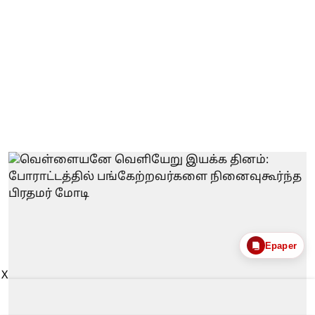
Epaper
X