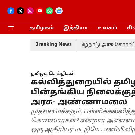
தமிழகம்
இந்தியா
உலகம்
சி
Breaking News
டத்தை மாற்றியமைக்க தமிழ்நாடு அரசு கோரவில்லை - 
தமிழக செய்திகள்
கல்வித்துறையில் தமி
பின்தங்கிய நிலைக்குத
அரசு- அண்ணாமலை
முதலமைச்சரும், பள்ளிக்கல்வித்
கொள்வார்கள்? என்றார் அண்ணாம
ஒரு ஆசிரியர் மட்டுமே பணியிலிரு