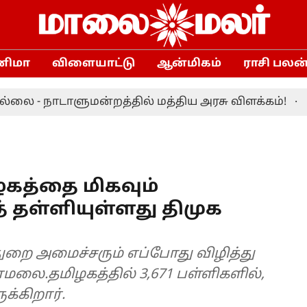
னிமா
விளையாட்டு
ஆன்மிகம்
ராசி பலன
நாடாளுமன்றத்தில் மத்திய அரசு விளக்கம்!
முதலமை
ழகத்தை மிகவும்
் தள்ளியுள்ளது திமுக
துறை அமைச்சரும் எப்போது விழித்து
லை.தமிழகத்தில் 3,671 பள்ளிகளில்,
க்கிறார்.