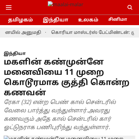
தமிழகம்
இந்தியா
உலகம்
சினிமா
யில் அனுமதி
கொரியா மாஸ்டர்ஸ் பேட்மிண்டன்: முதல் ம
இந்தியா
மகளின் கண்முன்னே
மனைவியை 11 முறை
கொடூரமாக குத்தி கொன்ற
கணவன்
ரேகா (32) என்ற பெண் கால் சென்டரில்
வேலை பார்த்து வந்துள்ளார்.அவரது
கணவரும் அதே கால் சென்டரில் கார்
ஓட்டுநராக பணிபுரிந்து வந்துள்ளார்.