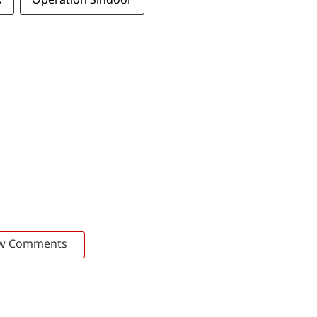
k
Operation Sindoor
w Comments