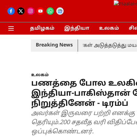
தமிழகம்
இந்தியா
உலகம்
சி
Breaking News
ேற்ற நிகழ்ச்சியில் காவலர்கள் அடுத்தடுத்து மயக்கம
உலகம்
பணத்தை போல உலகில்
இந்தியா-பாகிஸ்தான் 
நிறுத்தினேன் - டிரம்ப்
அவர்கள் இருவரை பற்றி எனக்கு 
தெரியும்.200 சதவீத வரி விதிப்
ஒப்புக்கொண்டனர்.