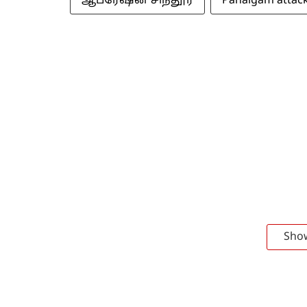
ஆபரேஷன் சிந்தூர்
Pahalgam attac
Sho