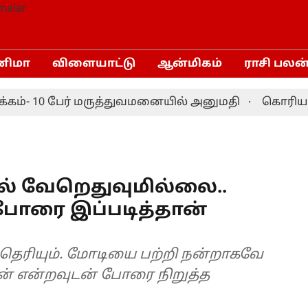
னிமா
விளையாட்டு
ஆன்மிகம்
ராசி பலன
்- 10 பேர் மருத்துவமனையில் அனுமதி
கொரியா மாஸ
 வேறெதுவுமில்லை..
போரை இப்படித்தான்
தெரியும். மோடியை பற்றி நன்றாகவே
பேன் என்றவுடன் போரை நிறுத்த