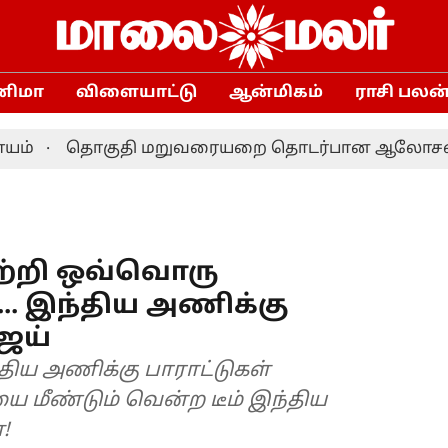
னிமா
விளையாட்டு
ஆன்மிகம்
ராசி பலன
தொகுதி மறுவரையறை தொடர்பான ஆலோசனை: தமிழக எம
ெற்றி ஒவ்வொரு
... இந்திய அணிக்கு
ிஜய்
திய அணிக்கு பாராட்டுகள்
ை மீண்டும் வென்ற டீம் இந்திய
!