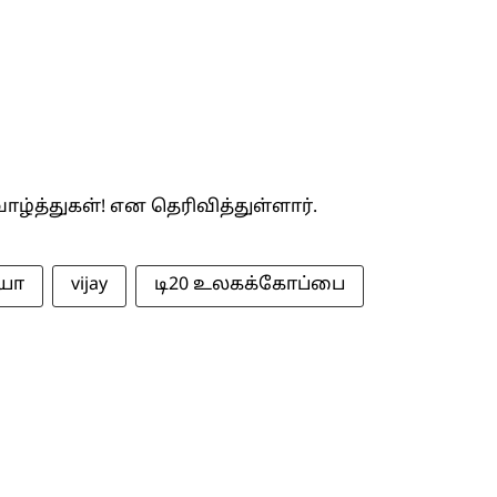
ாழ்த்துகள்! என தெரிவித்துள்ளார்.
ியா
vijay
டி20 உலகக்கோப்பை