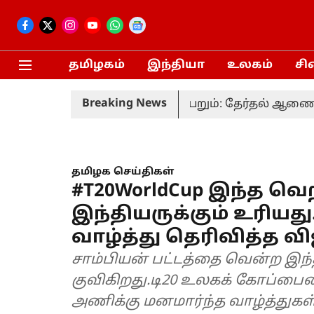
தமிழகம்
இந்தியா
உலகம்
சி
Breaking News
் வரும் 20-ம் தேதி நடைபெறும்: தேர்தல் ஆணையம்
தமிழக செய்திகள்
#T20WorldCup இந்த வ
இந்தியருக்கும் உரியது
வாழ்த்து தெரிவித்த வ
சாம்பியன் பட்டத்தை வென்ற இந்
குவிகிறது.டி20 உலகக் கோப்பைய
அணிக்கு மனமார்ந்த வாழ்த்துகள்