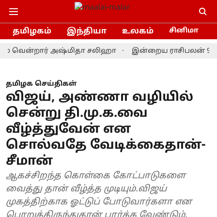
தமிழகம்
இந்தியா
உலகம்
சினிமா
வென்றார் அஷ்மிதா சலிஹா
இன்றைய ராசிபலன் 9.8.2026: இ
தமிழக செய்திகள்
விஜய், அண்ணா வழியில்
சென்று தி.மு.க.வை
வீழ்த்துவேன் என
சொல்வதே வேடிக்கைதான்-
சீமான்
ஆகச்சிறந்த கொள்கை கோட்பாடுகளை
வைத்து தான் வீழ்த்த முடியும்.விஜய்
முகத்திற்காக ஓட்டுப் போடுவார்களா என
பொறுத்திருந்துதான் பார்க்க வேண்டும்.