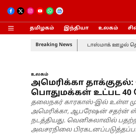
தமிழகம்
இந்தியா
உலகம்
சி
Breaking News
டாஸ்மாக் ஊழல் த
உலகம்
அமெரிக்கா தாக்குதல்
பொதுமக்கள் உட்பட 40 ப
தலைநகர் காரகாஸ்-இல் உள்ள மு
அமெரிக்கா, ஆபரேஷன் சதர்ன் ஸ்
நடத்தியது. வெனிசுலாவில் பதற்
அவசரநிலை பிரகடனப்படுத்தப்பட்