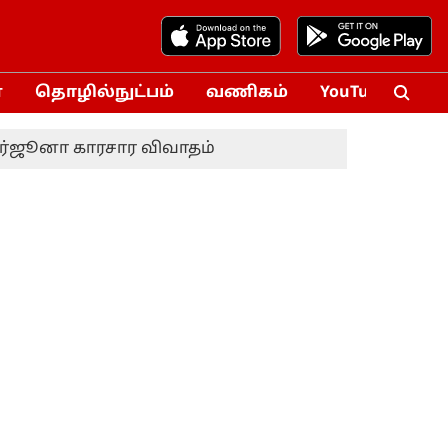
்
தொழில்நுட்பம்
வணிகம்
YouTube
Vox
அர்ஜூனா காரசார விவாதம்