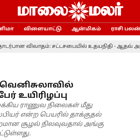
னிமா
விளையாட்டு
ஆன்மிகம்
ராசி பலன
ொடர்பான விவாதம்: சட்டசபையில் உதயநிதி - ஆதவ் 
: வெனிசுலாவில்
ேர் உயிரிழப்பு
க்கிய ராணுவ நிலைகள் மீது
பியர் என்ற பெயரில் தாக்குதல்
றமான சூழல் நிலவுவதால் அங்கு
டுள்ளது.