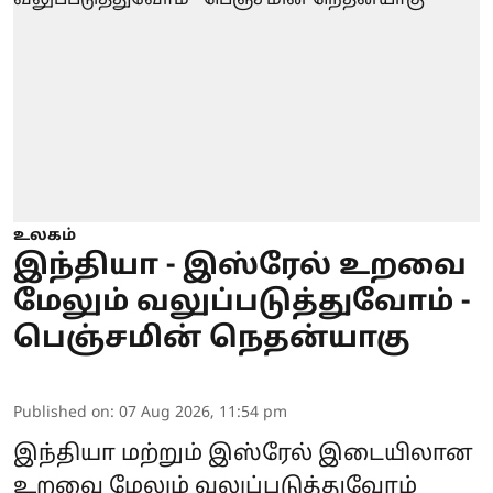
உலகம்
இந்தியா - இஸ்ரேல் உறவை
மேலும் வலுப்படுத்துவோம் -
பெஞ்சமின் நெதன்யாகு
Published on
:
07 Aug 2026, 11:54 pm
இந்தியா
மற்றும் இஸ்ரேல் இடையிலான
உறவை மேலும் வலுப்படுத்துவோம்