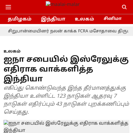
தமிழகம்
இந்தியா
உலகம்
சினிமா
றுபான்மையினர் நலன் காக்க FCRA மசோதாவை திரும்பப் பெற 
உலகம்
ஐநா சபையில் இஸ்ரேலுக்கு
எதிராக வாக்களித்த
இந்தியா
எகிப்து கொண்டுவந்த இந்த தீர்மானத்துக்கு
இந்தியா உள்ளிட்ட 123 நாடுகள் ஆதரவு 7
நாடுகள் எதிர்ப்பும் 43 நாடுகள் புறக்கணிப்பும்
செய்தது.