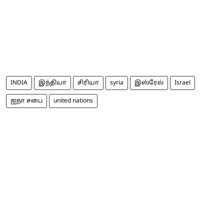
INDIA
இந்தியா
சிரியா
syria
இஸ்ரேல்
Israel
ஐநா சபை
united nations