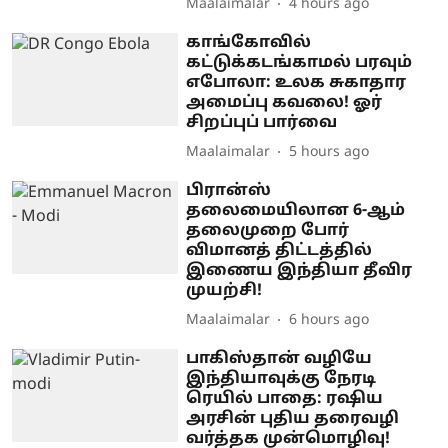
Maalaimalar
4 hours ago
காங்கோவில்
கட்டுக்கடங்காமல் பரவும்
எபோலா: உலக சுகாதார
அமைப்பு கவலை! ஓர்
சிறப்புப் பார்வை
Maalaimalar
5 hours ago
பிரான்ஸ்
தலைமையிலான 6-ஆம்
தலைமுறை போர்
விமானத் திட்டத்தில்
இணைய இந்தியா தீவிர
முயற்சி!
Maalaimalar
6 hours ago
பாகிஸ்தான் வழியே
இந்தியாவுக்கு நேரடி
ரெயில் பாதை: ரஷிய
அரசின் புதிய தரைவழி
வர்த்தக முன்மொழிவு!