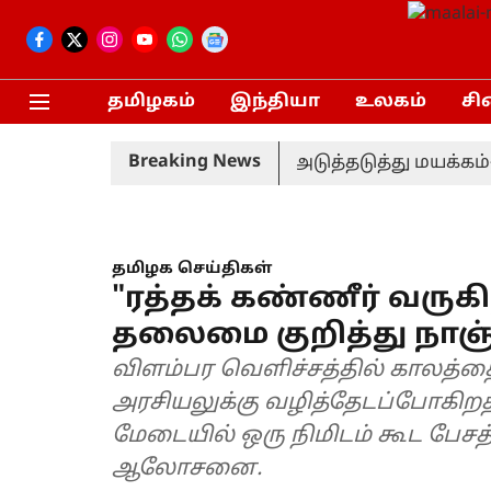
தமிழகம்
இந்தியா
உலகம்
சி
Breaking News
 நிகழ்ச்சியில் காவலர்கள் அடுத்தடுத்து மயக்கம்- 1
தமிழக செய்திகள்
"ரத்தக் கண்ணீர் வருகி
தலைமை குறித்து நாஞ்ச
விளம்பர வெளிச்சத்தில் காலத்தை
அரசியலுக்கு வழித்தேடப்போகிறத
மேடையில் ஒரு நிமிடம் கூட பேச
ஆலோசனை.