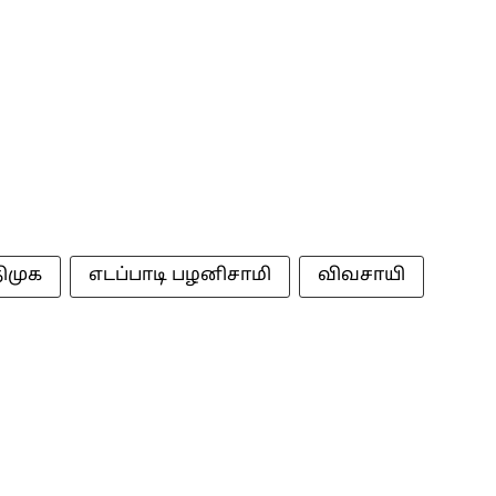
ிமுக
எடப்பாடி பழனிசாமி
விவசாயி