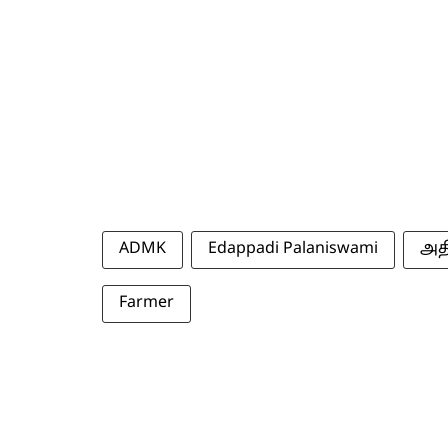
ADMK
Edappadi Palaniswami
அத
Farmer