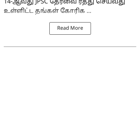
14-ஆவது JPSC தேர்வை ரத்து செய்வது
உள்ளிட்ட தங்கள் கோரிக ...
Read More