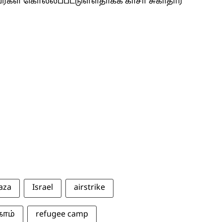
யர்கள் கொல்லப்பட்டுள்ளதாகக் காசா சுகாதார
aza
Israel
airstrike
காம்
refugee camp