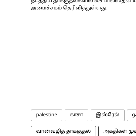
நடத்திய தாக்குதல்களில் 509 பாலஸ்தீனி
அமைச்சகம் தெரிவித்துள்ளது.
palestine
காசா
இஸ்ரேல்
g
வான்வழித் தாக்குதல்
அகதிகள் மு