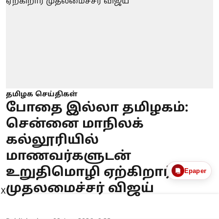
தமிழக செய்திகள்
போதை இல்லா தமிழகம்:
சென்னை மாநிலக்
கல்லூரியில்
மாணவர்களுடன்
உறுதிமொழி ஏற்கிறார்
Epaper
முதலமைச்சர் விஜய்
X