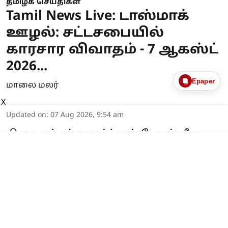
தமிழக செய்திகள்
Tamil News Live: டாஸ்மாக்
ஊழல்: சட்டசபையில்
காரசார விவாதம் - 7 ஆகஸ்ட்
2026...
Epaper
மாலை மலர்
X
Updated on
:
07 Aug 2026, 9:54 am
திமுக எம்எல்ஏ மார்க்கண்டேயன் மீது
நடவடிக்கை எடுக்கக் கோரி
அமைச்சர்கள் கடிதம் மூலம் கோரிக்கை
Read More