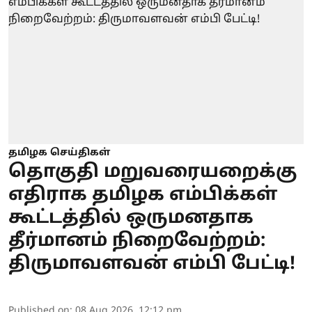
தமிழக செய்திகள்
தொகுதி மறுவரையறைக்கு
எதிராக தமிழக எம்பிக்கள்
கூட்டத்தில் ஒருமனதாக
தீர்மானம் நிறைவேற்றம்:
திருமாவளவன் எம்பி பேட்டி!
Published on
:
08 Aug 2026, 12:12 pm