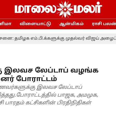
னிமா
விளையாட்டு
ஆன்மிகம்
ராசி பலன
எம்.பி.க்களுக்கு முதல்வர் விஜய் அழைப்பு
வ
ு இலவச லேப்டாப் வழங்க
னர் போராட்டம்
மாணவர்களுக்கு இலவச லேப்டாப்
்தது.போராட்டத்தில் பாஜக, அமமுக,
பாரதம் கட்சிகளின் பிரதிநிதிகள்