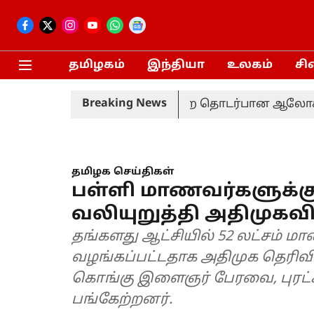
தமிழகம்
இந்தியா
உலகம்
சி
Breaking News
தொகுதி மறுவரையறை தொடர்பான ஆலோசனை: தமிழக 
தமிழக செய்திகள்
பள்ளி மாணவர்களுக்க
வலியுறுத்தி அதிமுகவி
தங்களது ஆட்சியில் 52 லட்சம் 
வழங்கப்பட்டதாக அதிமுக தெரிவித
கொங்கு இளைஞர் பேரவை, புரட்சி 
பங்கேற்றனர்.