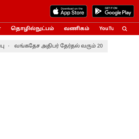
்
தொழில்நுட்பம்
வணிகம்
YouTube
Vox
ங்கதேச அதிபர் தேர்தல் வரும் 20-ம் தேதி நடைபெறும