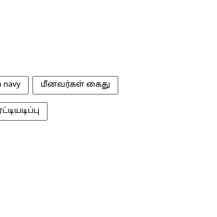
n navy
மீனவர்கள் கைது
்டியடிப்பு