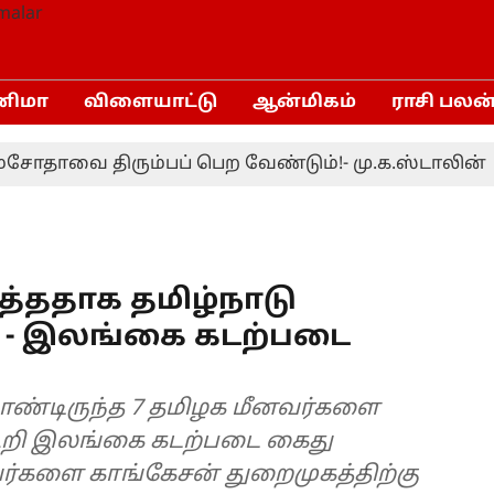
னிமா
விளையாட்டு
ஆன்மிகம்
ராசி பலன
ாவை திரும்பப் பெற வேண்டும்!- மு.க.ஸ்டாலின்
இ
த்ததாக தமிழ்நாடு
து - இலங்கை கடற்படை
 கொண்டிருந்த 7 தமிழக மீனவர்களை
கூறி இலங்கை கடற்படை கைது
வர்களை காங்கேசன் துறைமுகத்திற்கு