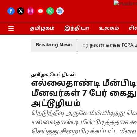
தமிழகம்
இந்தியா
உலகம்
சி
Breaking News
 விலகல்
சிறுபான்மையினர் நலன் காக்க FCRA மசோத
தமிழக செய்திகள்
எல்லைதாண்டி மீன்பிடி
மீனவர்கள் 7 பேர் கை
அட்டூழியம்
நெடுந்தீவு அருகே மீன்பிடித்து
எல்லைதாண்டி மீன்பிடித்ததாக 
செய்தது.சிறைபிடிக்கப்பட்ட மீன