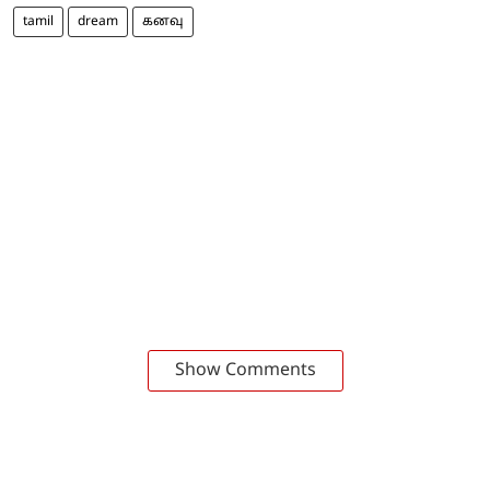
tamil
dream
கனவு
Show Comments