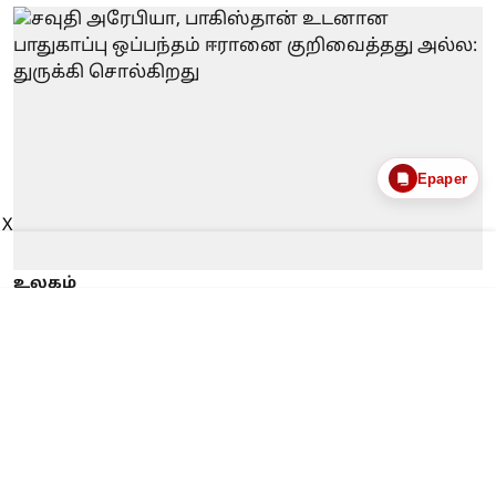
Epaper
X
உலகம்
சவுதி அரேபியா,
பாகிஸ்தான் உடனான
பாதுகாப்பு ஒப்பந்தம்
ஈரானை குறிவைத்தது
அல்ல: துருக்கி சொல்கிறது