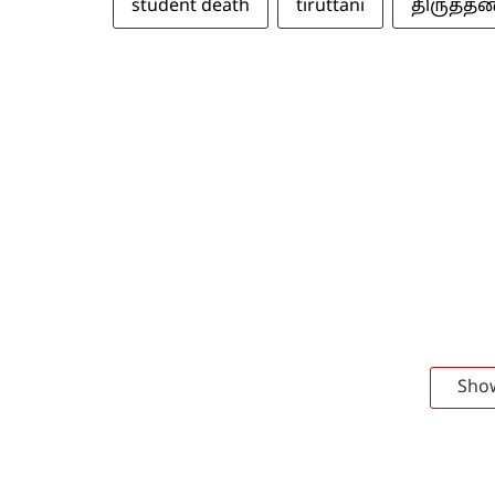
student death
tiruttani
திருத்த
Sho