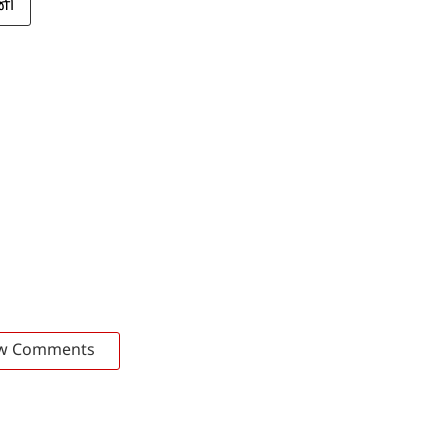
ணி
w Comments