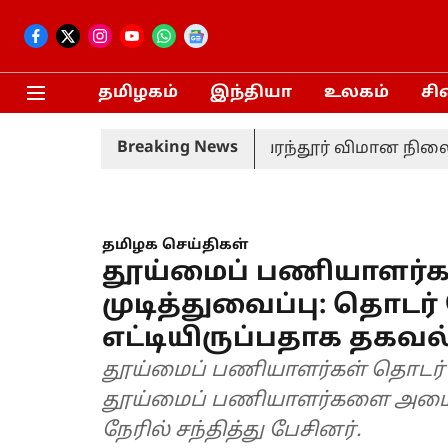
தமிழகம்
இந்தியா
உலகம்
சி
Breaking News
சர் மனைவி சங்கீதா!
பரந்தூர் விமான நிலைய திட்
தமிழக செய்திகள்
தூய்மைப் பணியாளர்
முடித்துவைப்பு: தொடர்
எட்டியிருப்பதாக தகவல
தூய்மைப் பணியாளர்கள் தொடர் 
தூய்மைப் பணியாளர்களை அமைச்சர
நேரில் சந்தித்து பேசினர்.