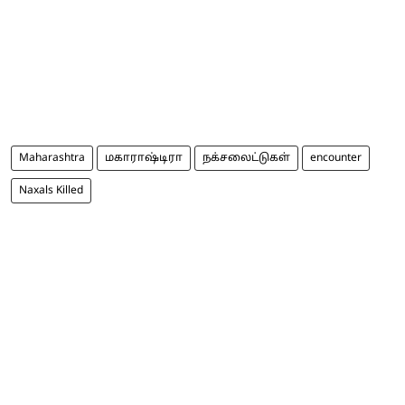
Maharashtra
மகாராஷ்டிரா
நக்சலைட்டுகள்
encounter
Naxals Killed