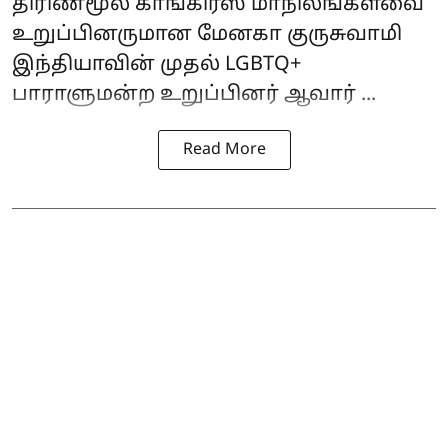
திரிணமூல் காங்கிரஸ் மாநிலங்களவை
உறுப்பினருமான மேனகா குருசுவாமி
இந்தியாவின் முதல் LGBTQ+
பாராளுமன்ற உறுப்பினர் ஆவார் ...
Read More