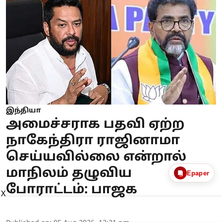
இந்தியா
அமைச்சராக பதவி ஏற்ற
நாகேந்திரா ராஜினாமா
செய்யவில்லை என்றால்
மாநிலம் தழுவிய
Epaper
போராட்டம்: பாஜக
X