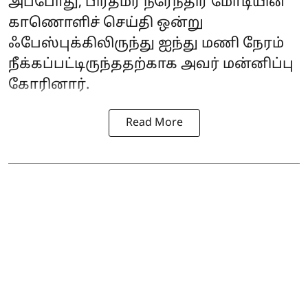
அப்போது, ​​பிரதமர் நரேந்திர மோடியின்
காணொளிச் செய்தி ஒன்று
ஃபேஸ்புக்கிலிருந்து ஐந்து மணி நேரம்
நீக்கப்பட்டிருந்ததற்காக அவர் மன்னிப்பு
கோரினார்.
Read More