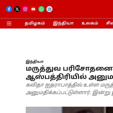
தமிழகம்
இந்தியா
உலகம்
சி
இந்தியா
மருத்துவ பரிசோதனை
ஆஸ்பத்திரியில் அனும
கவிதா ஐதராபாத்தில் உள்ள மரு
அனுமதிக்கப்பட்டுள்ளார். இன்று இர