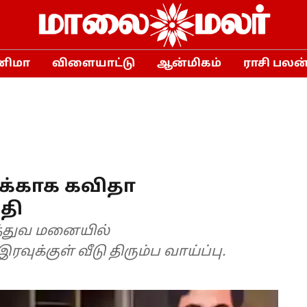
னிமா
விளையாட்டு
ஆன்மிகம்
ராசி பலன
க்காக கவிதா
தி
த்துவ மனையில்
வுக்குள் வீடு திரும்ப வாய்ப்பு.