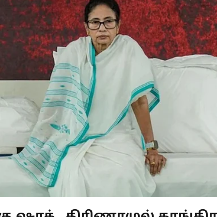
ு ஷாக்.. திரிணாமுல் காங்கிரச