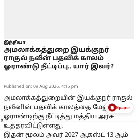
இந்தியா
அமலாக்கத்துறை இயக்குநர்
ராகுல் நவீன் பதவிக் காலம்
ஓராண்டு நீட்டிப்பு.. யார் இவர்?
Published on
:
09 Aug 2026, 4:15 pm
அமலாக்கத்துறையின்
இயக்குநர் ராகுல்
நவீனின் பதவிக் காலத்தை மேலும்
Epaper
ஓராண்டிற்கு நீட்டித்து மத்திய அரசு
X
உத்தரவிட்டுள்ளது.
இதன் மூலம் அவர் 2027 ஆகஸ்ட் 13 ஆம்