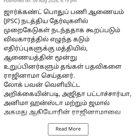
Published on
:
09 Aug 2026, 6:19 pm
ஜார்க்கண்ட்
பொதுப் பணி ஆணையம்
(JPSC) நடத்திய தேர்வுகளில்
முறைகேடுகள் நடந்ததாக கூறப்படும்
விவகாரத்தில் எழுந்த கடும்
எதிர்ப்புகளுக்கு மத்தியில்,
ஆணையத்தின் மூன்று
உறுப்பினர்களும் தங்கள் பதவிகளை
ராஜினாமா செய்தனர்.
லோக் பவன் வெளியிட்ட
அறிக்கையின்படி, அஜிதா பட்டாச்சார்யா,
அனிமா ஹன்ஸ்டா மற்றும் ஜமால்
அகமது ஆகியோரின் ராஜினாமாவை
Read More