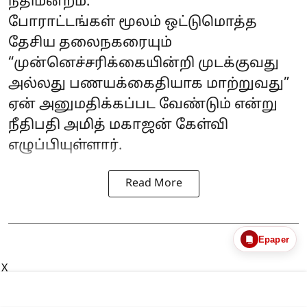
நீதிமன்றம்.
போராட்டங்கள் மூலம் ஒட்டுமொத்த
தேசிய தலைநகரையும்
“முன்னெச்சரிக்கையின்றி முடக்குவது
அல்லது பணயக்கைதியாக மாற்றுவது”
ஏன் அனுமதிக்கப்பட வேண்டும் என்று
நீதிபதி அமித் மகாஜன் கேள்வி
எழுப்பியுள்ளார்.
Read More
Epaper
X