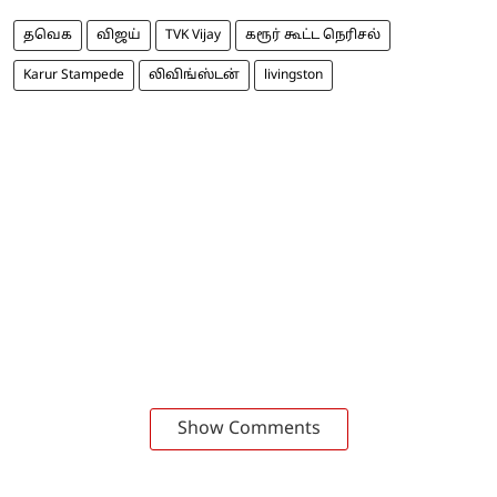
தவெக
விஜய்
TVK Vijay
கரூர் கூட்ட நெரிசல்
Karur Stampede
லிவிங்ஸ்டன்
livingston
Show Comments