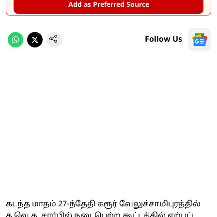
Add as Preferred Source
Follow Us
கடந்த மாதம் 27-ந்தேதி கரூர் வேலுச்சாமிபுரத்தில்
த.வெ.க. சார்பில் நடைபெற்ற கூட்டத்தில் ஏற்பட்ட