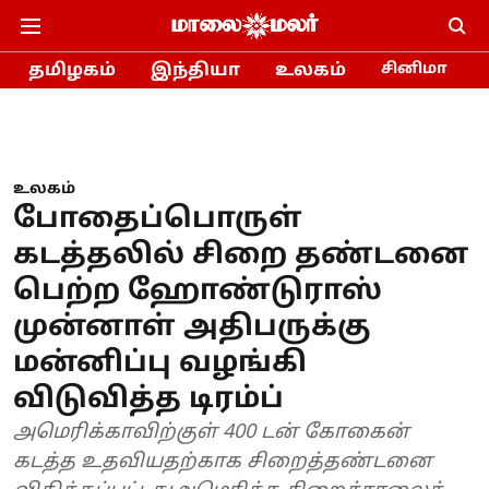
தமிழகம்
இந்தியா
உலகம்
சினிமா
உலகம்
போதைப்பொருள்
கடத்தலில் சிறை தண்டனை
பெற்ற ஹோண்டுராஸ்
முன்னாள் அதிபருக்கு
மன்னிப்பு வழங்கி
விடுவித்த டிரம்ப்
அமெரிக்காவிற்குள் 400 டன் கோகைன்
கடத்த உதவியதற்காக சிறைத்தண்டனை