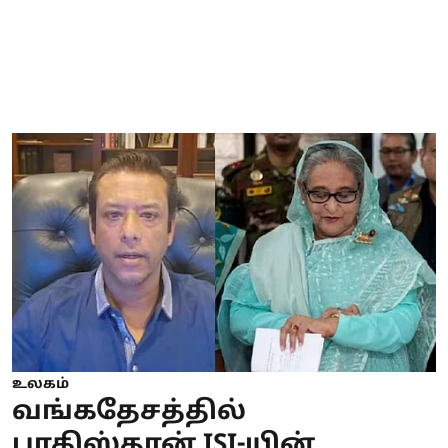
உலகம்
வங்கதேசத்தில்
பாகிஸ்தான் ISI-யின்