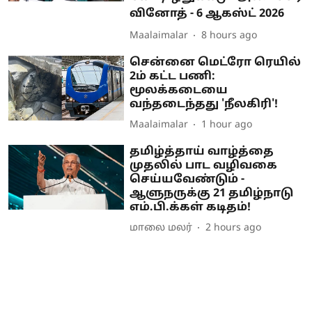
வினோத் - 6 ஆகஸ்ட் 2026
Maalaimalar
8 hours ago
சென்னை மெட்ரோ ரெயில்
2ம் கட்ட பணி:
மூலக்கடையை
வந்தடைந்தது 'நீலகிரி'!
Maalaimalar
1 hour ago
தமிழ்த்தாய் வாழ்த்தை
முதலில் பாட வழிவகை
செய்யவேண்டும் -
ஆளுநருக்கு 21 தமிழ்நாடு
எம்.பி.க்கள் கடிதம்!
மாலை மலர்
2 hours ago