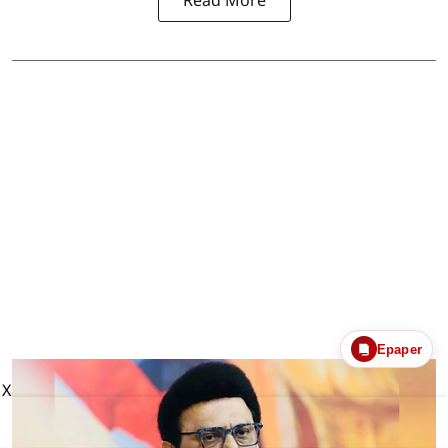
Read More
Epaper
X