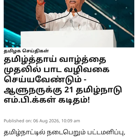
தமிழக செய்திகள்
தமிழ்த்தாய் வாழ்த்தை
முதலில் பாட வழிவகை
செய்யவேண்டும் -
ஆளுநருக்கு 21 தமிழ்நாடு
எம்.பி.க்கள் கடிதம்!
Published on
:
06 Aug 2026, 10:09 am
தமிழ்நாட்டில் நடைபெறும் பட்டமளிப்பு,