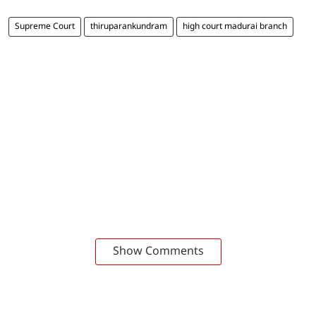
Supreme Court
thiruparankundram
high court madurai branch
Show Comments