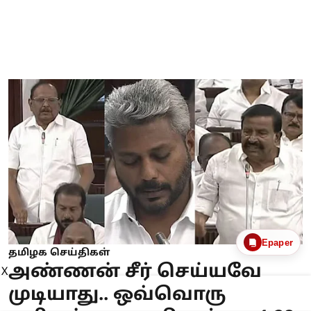
Epaper
தமிழக செய்திகள்
அண்ணன் சீர் செய்யவே
X
முடியாது.. ஒவ்வொரு