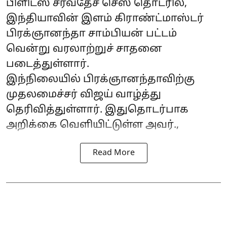
பிளிட்ஸ் சர்வதேச செஸ் தொடரில்,
இந்தியாவின் இளம் கிராண்ட்மாஸ்டர்
பிரக்ஞானந்தா சாம்பியன் பட்டம்
வென்று வரலாற்றுச் சாதனை
படைத்துள்ளார்.
இந்நிலையில் பிரக்ஞானந்தாவிற்கு
முதலமைச்சர் விஜய் வாழ்த்து
தெரிவித்துள்ளார். இதுதொடர்பாக
அறிக்கை வெளியிட்டுள்ள அவர்.,
Read More