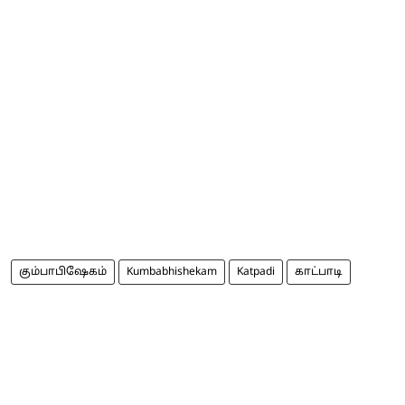
கும்பாபிஷேகம்
Kumbabhishekam
Katpadi
காட்பாடி