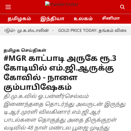
தமிழகம்
இந்தியா
உலகம்
சினிமா
 மு.க.ஸ்டாலின்
GOLD PRICE TODAY: தங்கம் விலை தொடர்
தமிழக செய்திகள்
#MGR காட்பாடி அருகே ரூ.3
கோடியில் எம்.ஜி.ஆருக்கு
கோவில் - நாளை
கும்பாபிஷேகம்
தி.மு.க.வில் ஓ.பன்னீர்செல்வம்
இணைந்ததை தொடர்ந்து அவருடன் இருந்து
டி.ஆர்.முரளி விலகினார்.எம்.ஜி.ஆர்
பாடல்களை தொகுத்து அதை திருக்குறள்
வடிவில் 48 நாள் மண்டல பூஜை முடிந்து