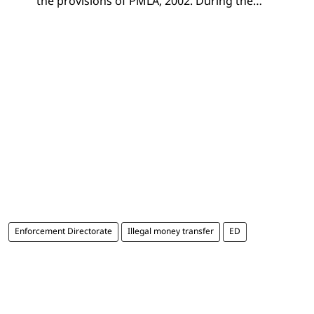
the provisions of PMLA, 2002. During the…
Enforcement Directorate
Illegal money transfer
ED