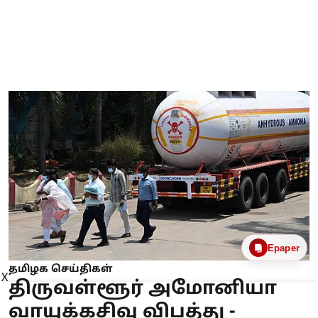
Epaper
தமிழக செய்திகள்
X
திருவள்ளூர் அமோனியா
வாயுக்கசிவு விபத்து -