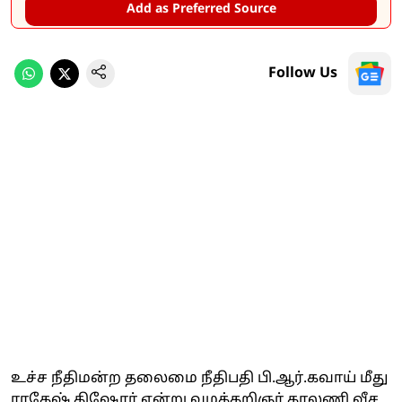
Add as Preferred Source
Follow Us
உச்ச நீதிமன்ற தலைமை நீதிபதி பி.ஆர்.கவாய் மீது
ராகேஷ் கிஷோர் என்று வழக்கறிஞர் காலணி வீச