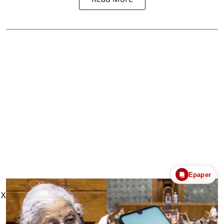
Epaper
X