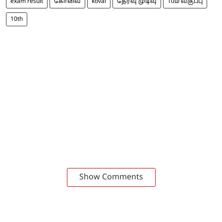
exam result
கோவை
kovai
தேர்வு முடிவு
10ம் வகுப்பு
10th
Show Comments