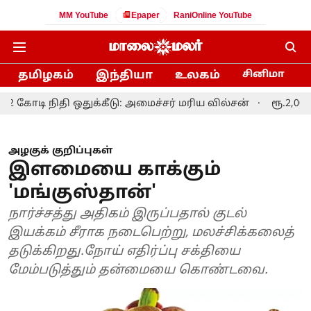
MM YouTube
Epaper
RaniOnline YouTube
தமிழகம்
இந்தியா
உலகம்
சினிமா
நிதி ஒதுக்கீடு: அமைச்சர் மரிய வில்சன்
ரூ.2,000 கோடி மதி
அழகுக் குறிப்புகள்
இளமையை காக்கும்
'மங்குஸ்தான்'
நார்ச்சத்து அதிகம் இருப்பதால் குடல்
இயக்கம் சீராக நடைபெற்று, மலச்சிக்கலைத்
தடுக்கிறது.நோய் எதிர்ப்பு சக்தியை
மேம்படுத்தும் தன்மையை கொண்டவை.