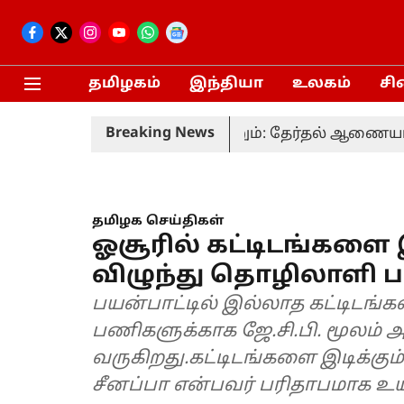
தமிழகம்
இந்தியா
உலகம்
சி
Breaking News
வரும் 20-ம் தேதி நடைபெறும்: தேர்தல் ஆணையம்
த
தமிழக செய்திகள்
ஓசூரில் கட்டிடங்களை இ
விழுந்து தொழிலாளி ப
பயன்பாட்டில் இல்லாத கட்டிடங
பணிகளுக்காக ஜே.சி.பி. மூலம் அ
வருகிறது.கட்டிடங்களை இடிக்கும்ப
சீனப்பா என்பவர் பரிதாபமாக உயி