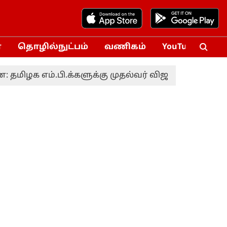
்
தொழில்நுட்பம்
வணிகம்
YouTube
Vox
பி.க்களுக்கு முதல்வர் விஜய் அழைப்பு
வங்கத