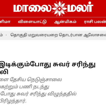
னிமா
விளையாட்டு
ஆன்மிகம்
ராசி பலன
ொகுதி மறுவரையறை தொடர்பான ஆலோசனை: தமிழக எம்.
டிக்கும்போது சுவர் சரிந்து
லி
்களை தேசிய நெடுஞ்சாலை
கற்றும் பணி நடந்து
ோது சுவர் சரிந்து விழுந்ததில்
ரிழந்தார்.