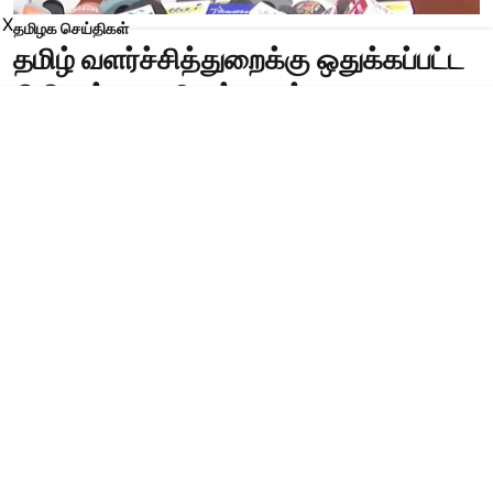
X
தமிழக செய்திகள்
தமிழ் வளர்ச்சித்துறைக்கு ஒதுக்கப்பட்ட
நிதி எவ்வளவு? மக்களுக்கு
ஏமாற்றத்தை தரும் பட்ஜெட் - தங்கம்
தென்னரசு!
Published on
:
05 Aug 2026, 4:05 pm
தவெக அரசின் முதல் பட்ஜெட் தாக்கல் தொடர்பாக
முன்னாள் நிதியமைச்சர் தங்கம் தென்னரசு இன்று
செய்தியாளர்களை சந்தித்தார். அப்போது அவர்
பேசியதாவது;
“தவெக அரசின் தேர்தல் வாக்குறுதிகள் பட்ஜெட்டில்
இடம்பெறவில்லை என்பதை மக்கள் நன்கு அறிவர்.
தமிழ்நாட்டின் ரூ.10 லட்சம் கடன் சுமையை