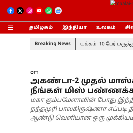
தமிழகம்
இந்தியா
உலகம்
சி
Breaking News
் காவலர்கள் அடுத்தடுத்து மயக்கம்- 10 பேர் மருத்த
OTT
அகண்டா-2 முதல் மாஸ்
நீங்கள் மிஸ் பண்ணக்க
மகா கும்பமேளாவின் போது இந்தி
நந்தமுரி பாலகிருஷ்ணா எப்படி த
ஆண்டு வெளியான ஒரு முக்கியமான