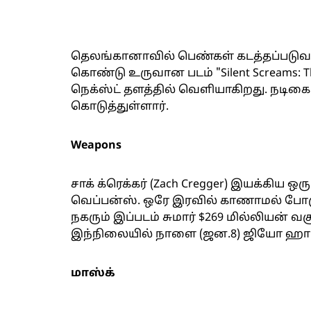
தெலங்கானாவில் பெண்கள் கடத்தப்படு
கொண்டு உருவான படம் "Silent Screams: The
நெக்ஸ்ட் தளத்தில் வெளியாகிறது. நடிக
கொடுத்துள்ளார்.
Weapons
சாக் க்ரெக்கர் (Zach Cregger) இயக்கிய ஒர
வெப்பன்ஸ். ஒரே இரவில் காணாமல் ப
நகரும் இப்படம் சுமார் $269 மில்லியன் வ
இந்நிலையில் நாளை (ஜன.8) ஜியோ ஹாட்
மாஸ்க்