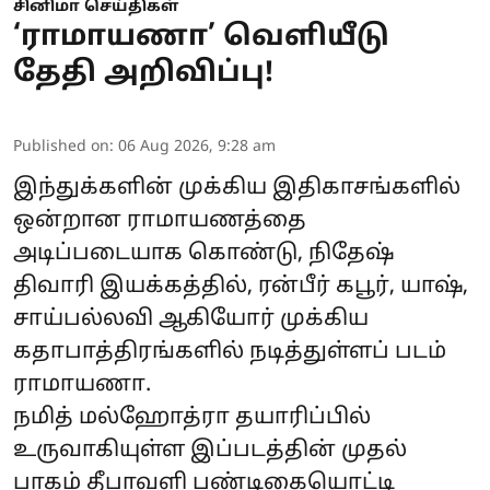
சினிமா செய்திகள்
‘ராமாயணா’ வெளியீடு
தேதி அறிவிப்பு!
Published on
:
06 Aug 2026, 9:28 am
இந்துக்களின் முக்கிய இதிகாசங்களில்
ஒன்றான ராமாயணத்தை
அடிப்படையாக கொண்டு, நிதேஷ்
திவாரி இயக்கத்தில், ரன்பீர் கபூர், யாஷ்,
சாய்பல்லவி ஆகியோர் முக்கிய
கதாபாத்திரங்களில் நடித்துள்ளப் படம்
ராமாயணா.
நமித் மல்ஹோத்ரா தயாரிப்பில்
உருவாகியுள்ள இப்படத்தின் முதல்
பாகம் தீபாவளி பண்டிகையொட்டி