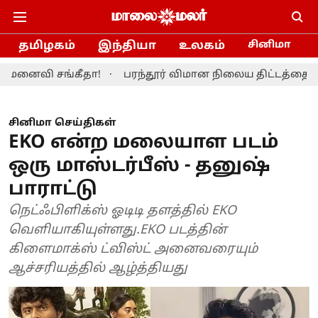
தமிழகம்
இந்தியா
உலகம்
சினிமா
ங்கீதா!
பரந்தூர் விமான நிலைய திட்டத்தை மாற்றியமைக
சினிமா செய்திகள்
EKO என்ற மலையாள படம்
ஒரு மாஸ்டர்பீஸ் - தனுஷ்
பாராட்டு
நெட்ஃபிளிக்ஸ் ஓடிடி தளத்தில் EKO
வெளியாகியுள்ளது.EKO படத்தின்
கிளைமாக்ஸ் ட்விஸ்ட் அனைவரையும்
ஆச்சரியத்தில் ஆழ்த்தியது