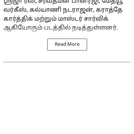
ஸ்ரீஜா ரவி, சர்வதமன் பானர்ஜி, மேத்யூ
வர்கீஸ், கல்யாணி நடராஜன், கராத்தே
கார்த்திக் மற்றும் மாஸ்டர் சார்விக்
ஆகியோரும் படத்தில் நடித்துள்ளனர்.
Read More