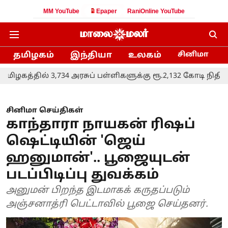
MM YouTube
Epaper
RaniOnline YouTube
தமிழகம்
இந்தியா
உலகம்
சினிமா
ில் 3,734 அரசுப் பள்ளிகளுக்கு ரூ.2,132 கோடி நிதி ஒதுக்கீடு
சினிமா செய்திகள்
காந்தாரா நாயகன் ரிஷப்
ஷெட்டியின் 'ஜெய்
ஹனுமான்'.. பூஜையுடன்
படப்பிடிப்பு துவக்கம்
அனுமன் பிறந்த இடமாகக் கருதப்படும்
அஞ்சனாத்ரி பெட்டாவில் பூஜை செய்தனர்.