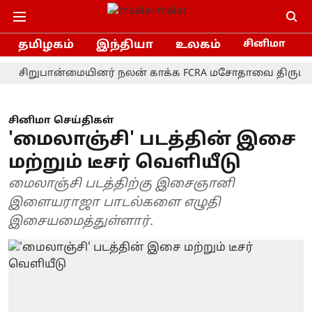
தமிழகம்
இந்தியா
உலகம்
சினிமா
றுபான்மையினர் நலன் காக்க FCRA மசோதாவை திரும்பப் பெற 
சினிமா செய்திகள்
'மைலாஞ்சி' படத்தின் இசை
மற்றும் டீசர் வெளியீடு
மைலாஞ்சி படத்திற்கு இசைஞானி
இளையராஜா பாடல்களை எழுதி
இசையமைத்துள்ளார்.