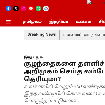
தமிழகம்
இந்தியா
உலகம்
சி
Breaking News
ர் திடீர் விலகல்
சிறுபான்மையினர் நலன் காக்க 
இது புதுசு
குழந்தைகளை தள்ளிச்
அறிமுகம் செய்த லம்ப
தெரியுமா?
உலகளவில் வெறும் 500 வண்டிகள்
இந்த வண்டியில் கொசு வலை உள்
பொருத்தப்பட்டுள்ளன.