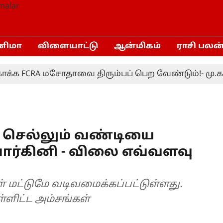
னிமா
விளையாட்டு
ஆன்மிகம்
ராசி பலன
FCRA மசோதாவை திரும்பப் பெற வேண்டும்!- மு.க.ஸ்ட
 செல்லும் வண்டியை
ோர்கினி - விலை எவ்வளவு
 மட்டுமே வடிவமைக்கப்பட்டுள்ளது.
ளிட்ட அம்சங்கள்